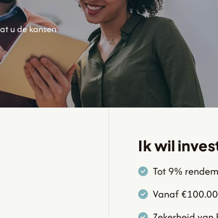
dat u de kansen
Ik wil inve
Tot 9% rendem
Vanaf €100.0
Zekerheid van