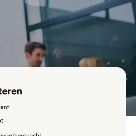
steren
ent
00
 hypotheekrecht