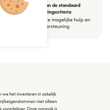
Verder dan de standaard
toetsingscriteria
We bieden alle mogelijke hulp en
ondersteuning
we het investeren in zakelijk
rijfseigendommen niet alleen
k voordeliger. Onze aanpak is