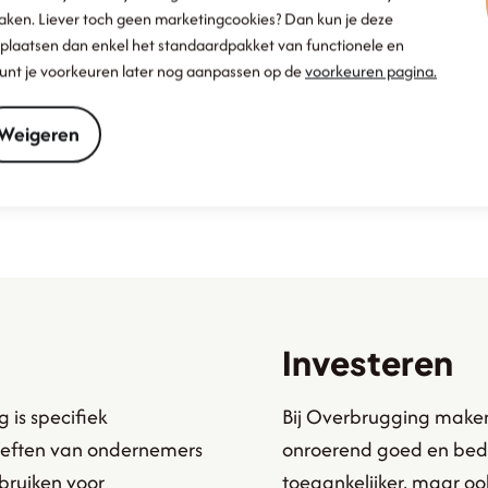
maken. Liever toch geen marketingcookies? Dan kun je deze
Financiering snel beschikbaar
plaatsen dan enkel het standaardpakket van functionele en
We schakelen snel en zijn altijd
 kunt je voorkeuren later nog aanpassen op de
voorkeuren pagina.
bereikbaar voor vragen of advies
Weigeren
Investeren
 is specifiek
Bij Overbrugging maken 
eften van ondernemers
onroerend goed en bed
bruiken voor
toegankelijker, maar oo