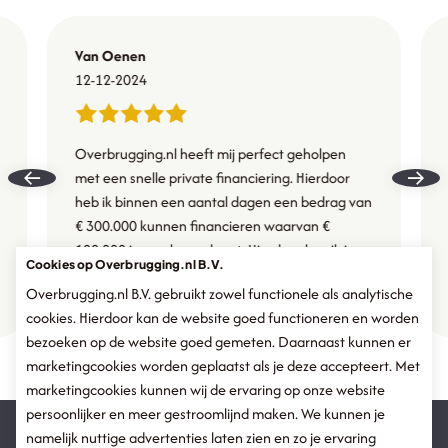
Van Oenen
12-12-2024
Overbrugging.nl heeft mij perfect geholpen
met een snelle private financiering. Hierdoor
heb ik binnen een aantal dagen een bedrag van
€ 300.000 kunnen financieren waarvan €
100.000 in een bouwdepot. Hierdoor kan ik in
Cookies op Overbrugging.nl B.V.
een korte periode een bestaand pand
Overbrugging.nl B.V. gebruikt zowel functionele als analytische
ombouwen tot 7 zelfstandige studio's en zal er
cookies. Hierdoor kan de website goed functioneren en worden
meerwaarde worden toegevoegd. Na 9
bezoeken op de website goed gemeten. Daarnaast kunnen er
maanden kan ik de financiering boetevrij
marketingcookies worden geplaatst als je deze accepteert. Met
terugbetalen, kan ik het pand laten her taxeren
marketingcookies kunnen wij de ervaring op onze website
en bancair herfinancieren. Top en snel geregeld
persoonlijker en meer gestroomlijnd maken. We kunnen je
met een perfecte service. Echt een aanrader!
namelijk nuttige advertenties laten zien en zo je ervaring