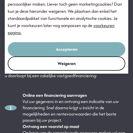
Snel uw financiering geregeld
persoonlijker maken. Liever toch geen marketingcookies? Dan
Hoe werkt een
kun je deze hieronder weigeren. We plaatsen dan enkel het
vastgoedfinanciering bij
standaardpakket van functionele en analytische cookies. Je
kunt je voorkeuren later nog aanpassen op de
voorkeuren
Overbrugging?
pagina.
Bij Overbrugging is het proces van een vastgoedfinanciering snel,
transparant en volledig digitaal. Dankzij aantrekkelijke
Accepteren
voorwaarden en maatwerk kunt u direct starten met uw project, of
het nu gaat om een bedrijfspand,
beleggen in vastgoed
, of een
Weigeren
verhuurproject. Hieronder vindt u een overzicht van de stappen die
u doorloopt bij een zakelijke vastgoedfinanciering:
Online een financiering aanvragen
Vul uw gegevens in en ontvang een indicatie van uw
1
financiering. Snel daarna krijgt u inzicht in de
mogelijkheden en rentevoorwaarden die het beste
passen bij uw project.
Ontvang een voorstel op maat
Op basis van de aangeleverde gegevens maken wij een