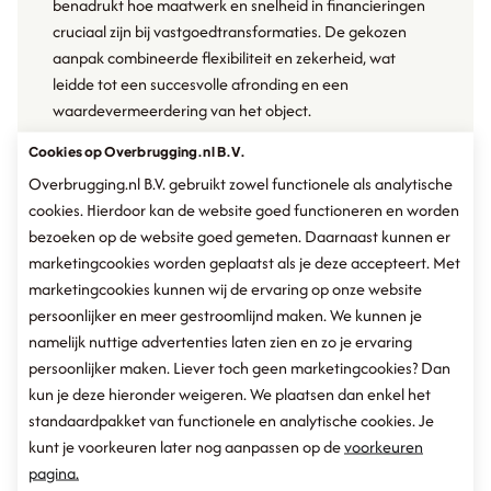
benadrukt hoe maatwerk en snelheid in financieringen
cruciaal zijn bij vastgoedtransformaties. De gekozen
aanpak combineerde flexibiliteit en zekerheid, wat
leidde tot een succesvolle afronding en een
waardevermeerdering van het object.
Cookies op Overbrugging.nl B.V.
Overbrugging.nl B.V. gebruikt zowel functionele als analytische
cookies. Hierdoor kan de website goed functioneren en worden
Rente:
8%
bezoeken op de website goed gemeten. Daarnaast kunnen er
Doorlooptijd:
marketingcookies worden geplaatst als je deze accepteert. Met
3 dagen
marketingcookies kunnen wij de ervaring op onze website
Geïnvesteerd bedrag:
persoonlijker en meer gestroomlijnd maken. We kunnen je
€1.600.000
Aantal investeerders:
namelijk nuttige advertenties laten zien en zo je ervaring
1
persoonlijker maken. Liever toch geen marketingcookies? Dan
kun je deze hieronder weigeren. We plaatsen dan enkel het
standaardpakket van functionele en analytische cookies. Je
kunt je voorkeuren later nog aanpassen op de
voorkeuren
Wilt u ook eenvoudig een financiering aanvragen?
pagina.
Neem contact op met Pascal!